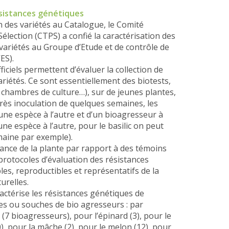
ésistances génétiques
on des variétés au Catalogue, le Comité
lection (CTPS) a confié la caractérisation des
variétés au Groupe d’Etude et de contrôle de
ES).
fficiels permettent d’évaluer la collection de
ariétés. Ce sont essentiellement des biotests,
 chambres de culture…), sur de jeunes plantes,
rès inoculation de quelques semaines, les
une espèce à l’autre et d’un bioagresseur à
’une espèce à l’autre, pour le basilic on peut
maine par exemple).
tance de la plante par rapport à des témoins
 protocoles d’évaluation des résistances
les, reproductibles et représentatifs de la
urelles.
ctérise les résistances génétiques de
ces ou souches de bio agresseurs : par
7 bioagresseurs), pour l’épinard (3), pour le
20), pour la mâche (2), pour le melon (12), pour