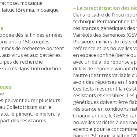
thracnose, mosaïque
– La caractérisation des r
 laitue (Bremia, mosaïque
Dans le cadre de l’inscripti
technique Permanent de la Sé
he
résistances génétiques des 
loppée dès la fin des années
Variétés des Semences (GEV
ions entre 150 couples
Plusieurs milliers de tests o
rammes de recherche portent
référence et les nouvelles v
aux virus et aux bactéries,
en espace confiné (serre ou
quipes de recherche
avec un délai de réponse ap
 succès dans l’introduction
délais de réponse variant d’
l’autre (c’est très variable d
avoir des réponses en 1 se
iques
Ces tests mesurent la résis
ue
résistants et sensibles. Les
lles peuvent durer plusieurs
génétiques doivent être fiab
 au Colletotricum sur le
résistance en conditions nat
ate, le piment, le melon, la
Chaque année, le GEVES cara
upart des résistances
nouvelles variétés à des ra
exemple pour le concombre (
haricot (5), pour la laitue (