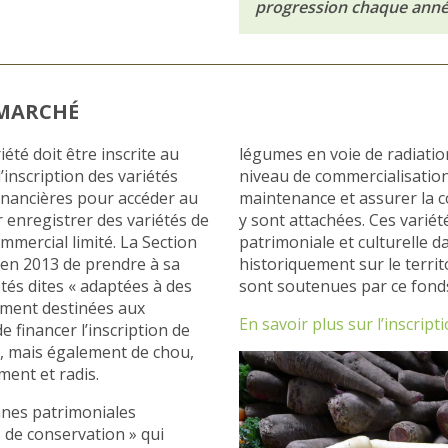
progression chaque année
 MARCHÉ
été doit être inscrite au
légumes en voie de radiation 
’inscription des variétés
niveau de commercialisation 
financières pour accéder au
maintenance et assurer la c
 enregistrer des variétés de
y sont attachées. Ces variét
ommercial limité. La Section
patrimoniale et culturelle d
 en 2013 de prendre à sa
historiquement sur le territ
iétés dites « adaptées à des
sont soutenues par ce fonds
lement destinées aux
En savoir plus sur l’inscrip
 financer l’inscription de
e, mais également de chou,
ment et radis.
nnes patrimoniales
 de conservation » qui