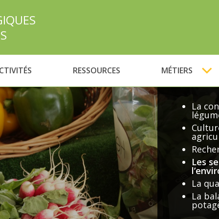
GIQUES
ES
CTIVITÉS
RESSOURCES
MÉTIERS
La con
légume
Cultur
agricu
Recher
Les s
l’env
La qua
La ba
potag